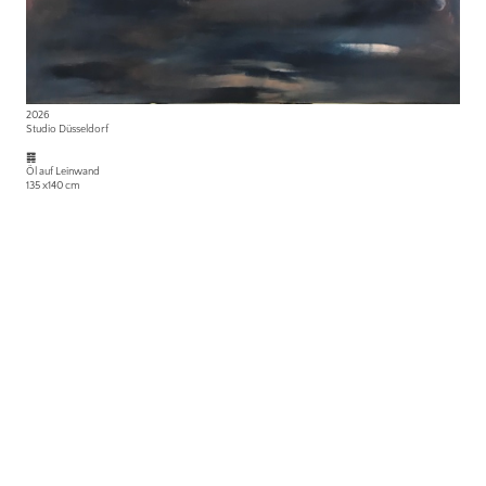
2026
Studio Düsseldorf
䷿
Öl auf Leinwand
135 x140 cm