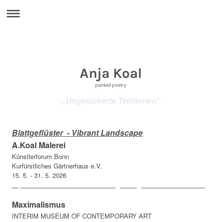
Anja Koal
painted poetry
„Ungesicherte Territorien"
Blattgeflüster - Vibrant Landscape
A.Koal Malerei
Künstlerforum Bonn
Kurfürstliches Gärtnerhaus e.V.
15. 5. - 31. 5. 2026
https://www.kuenstlerforum-bonn.de/gh-blattgefluester-15-5-30-5-26/
Maximalismus
INTERIM MUSEUM OF CONTEMPORARY ART