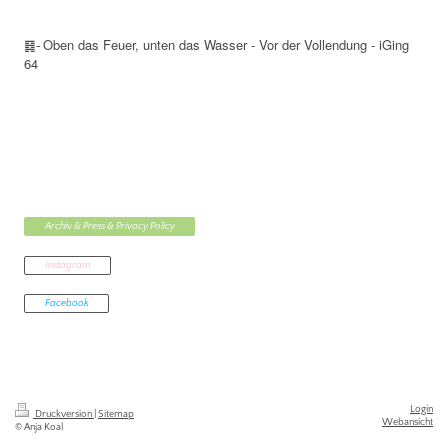
Oben das Feuer, unten das Wasser - Vor der Vollendung - iGing
䷿-
64
Archiv & Press & Privacy Policy
Instagram
Facebook
Login
Druckversion
|
Sitemap
Webansicht
© Anja Koal